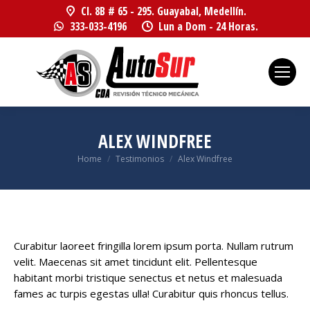
Cl. 8B # 65 - 295. Guayabal, Medellín.
333-033-4196
Lun a Dom - 24 Horas.
ALEX WINDFREE
You are here:
Home
Testimonios
Alex Windfree
Curabitur laoreet fringilla lorem ipsum porta. Nullam rutrum
velit. Maecenas sit amet tincidunt elit. Pellentesque
habitant morbi tristique senectus et netus et malesuada
fames ac turpis egestas ulla! Curabitur quis rhoncus tellus.