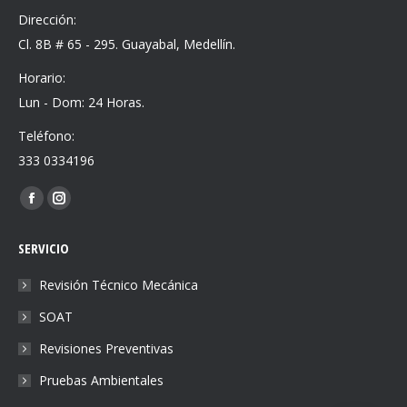
Dirección:
Cl. 8B # 65 - 295. Guayabal, Medellín.
Horario:
Lun - Dom: 24 Horas.
Teléfono:
333 0334196
Find us on:
Facebook
Instagram
page
page
SERVICIO
opens
opens
in
in
Revisión Técnico Mecánica
new
new
SOAT
window
window
Revisiones Preventivas
Pruebas Ambientales