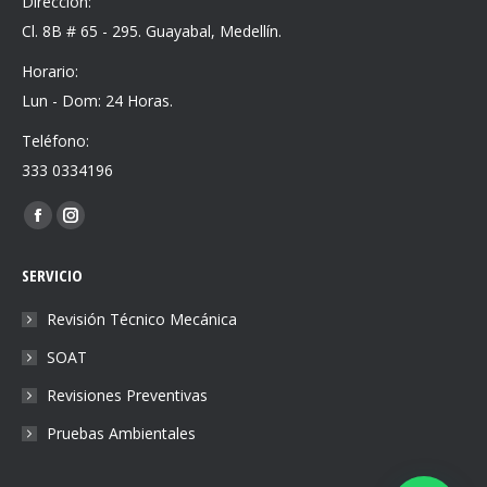
Dirección:
Cl. 8B # 65 - 295. Guayabal, Medellín.
Horario:
Lun - Dom: 24 Horas.
Teléfono:
333 0334196
Find us on:
Facebook
Instagram
page
page
SERVICIO
opens
opens
in
in
Revisión Técnico Mecánica
new
new
SOAT
window
window
Revisiones Preventivas
Pruebas Ambientales