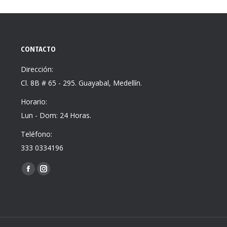
CONTACTO
Dirección:
Cl. 8B # 65 - 295. Guayabal, Medellín.
Horario:
Lun - Dom: 24 Horas.
Teléfono:
333 0334196
Find us on:
Facebook
Instagram
page
page
opens
opens
in
in