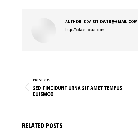
Faceb
AUTHOR:
CDA.SITIOWEB@GMAIL.COM
http://cdaautosur.com
POST
NAVIGATION
PREVIOUS
SED TINCIDUNT URNA SIT AMET TEMPUS
Previous
EUISMOD
post:
RELATED POSTS