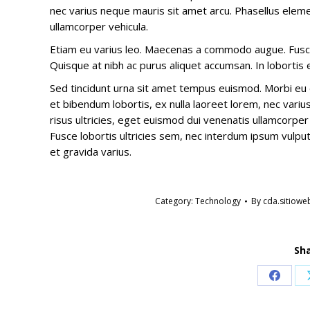
nec varius neque mauris sit amet arcu. Phasellus eleme
ullamcorper vehicula.
Etiam eu varius leo. Maecenas a commodo augue. Fusce 
Quisque at nibh ac purus aliquet accumsan. In lobortis el
Sed tincidunt urna sit amet tempus euismod. Morbi eu e
et bibendum lobortis, ex nulla laoreet lorem, nec vari
risus ultricies, eget euismod dui venenatis ullamcorp
Fusce lobortis ultricies sem, nec interdum ipsum vulputa
et gravida varius.
Category:
Technology
By
cda.sitiow
Sha
Share
on