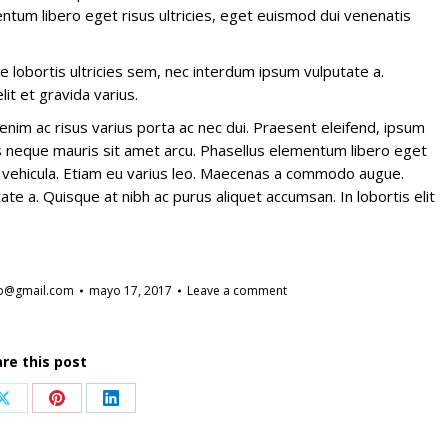
ntum libero eget risus ultricies, eget euismod dui venenatis
lobortis ultricies sem, nec interdum ipsum vulputate a.
it et gravida varius.
nim ac risus varius porta ac nec dui. Praesent eleifend, ipsum
us neque mauris sit amet arcu. Phasellus elementum libero eget
er vehicula. Etiam eu varius leo. Maecenas a commodo augue.
te a. Quisque at nibh ac purus aliquet accumsan. In lobortis elit
eb@gmail.com
mayo 17, 2017
Leave a comment
re this post
Share
Share
Share
on
on
on