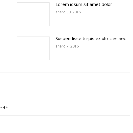
Lorem iosum sit amet dolor
enero 30, 2016
Suspendisse turpis ex ultricies nec
enero 7, 2016
rked
*