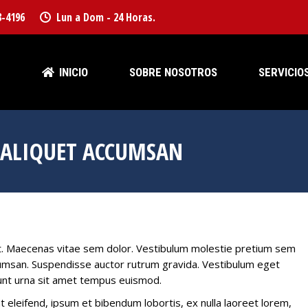
3-4196
Lun a Dom - 24 Horas.
INICIO
SOBRE NOSOTROS
SERVICIO
INICIO
SOBRE NOSOTROS
SERVICIO
 ALIQUET ACCUMSAN
it. Maecenas vitae sem dolor. Vestibulum molestie pretium sem
ccumsan. Suspendisse auctor rutrum gravida. Vestibulum eget
idunt urna sit amet tempus euismod.
t eleifend, ipsum et bibendum lobortis, ex nulla laoreet lorem,