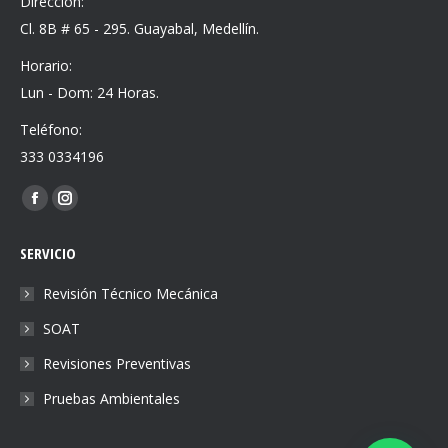
Dirección:
Cl. 8B # 65 - 295. Guayabal, Medellín.
Horario:
Lun - Dom: 24 Horas.
Teléfono:
333 0334196
Find us on:
Facebook
Instagram
page
page
SERVICIO
opens
opens
in
in
Revisión Técnico Mecánica
new
new
SOAT
window
window
Revisiones Preventivas
Pruebas Ambientales