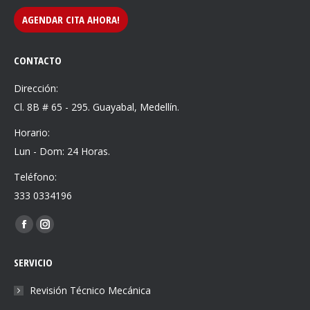
AGENDAR CITA AHORA!
CONTACTO
Dirección:
Cl. 8B # 65 - 295. Guayabal, Medellín.
Horario:
Lun - Dom: 24 Horas.
Teléfono:
333 0334196
Find us on:
Facebook
Instagram
page
page
SERVICIO
opens
opens
in
in
Revisión Técnico Mecánica
new
new