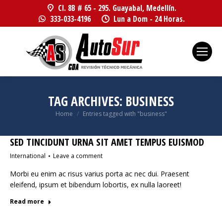
Cl. 8B # 65 - 295. Guayabal, Medellín.
333-033-4196
Lun a Dom - 24 Horas.
TAG ARCHIVES:
BUSINESS
You are here:
Home
Entries tagged with "business"
SED TINCIDUNT URNA SIT AMET TEMPUS EUISMOD
International
Leave a comment
Morbi eu enim ac risus varius porta ac nec dui. Praesent
eleifend, ipsum et bibendum lobortis, ex nulla laoreet!
Read more