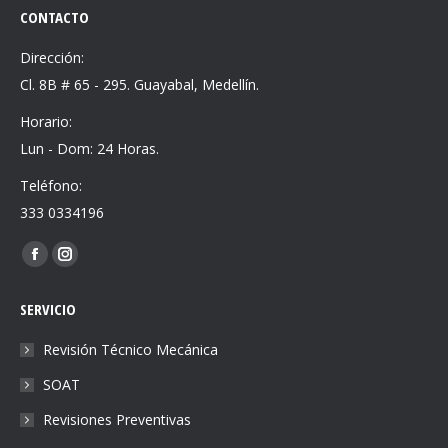
CONTACTO
Dirección:
Cl. 8B # 65 - 295. Guayabal, Medellín.
Horario:
Lun - Dom: 24 Horas.
Teléfono:
333 0334196
Find us on:
Facebook
Instagram
page
page
SERVICIO
opens
opens
in
in
Revisión Técnico Mecánica
new
new
SOAT
window
window
Revisiones Preventivas