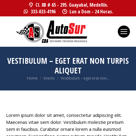
Cl. 8B # 65 - 295. Guayabal, Medellín.
333-033-4196
Lun a Dom - 24 Horas.
VESTIBULUM – EGET ERAT NON TURPIS
ALIQUET
You are here:
Home
Events
Vestibulum – eget erat non…
Lorem ipsum dolor sit amet, consectetur adipiscing elit.
Maecenas vitae sem dolor. Vestibulum molestie pretium
sem in faucibus. Curabitur ornare lorem a nulla euismod