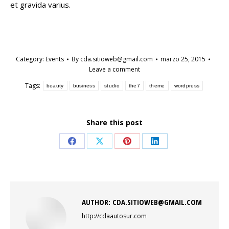
et gravida varius.
Category:
Events
By
cda.sitioweb@gmail.com
marzo 25, 2015
Leave a comment
Tags:
beauty
business
studio
the7
theme
wordpress
Share this post
Share
Share
Share
Share
on
on
on
on
Facebook
X
Pinterest
LinkedIn
AUTHOR:
CDA.SITIOWEB@GMAIL.COM
http://cdaautosur.com