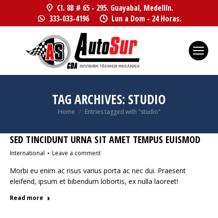
Cl. 8B # 65 - 295. Guayabal, Medellín.
333-033-4196
Lun a Dom - 24 Horas.
TAG ARCHIVES:
STUDIO
You are here:
Home
Entries tagged with "studio"
SED TINCIDUNT URNA SIT AMET TEMPUS EUISMOD
International
Leave a comment
Morbi eu enim ac risus varius porta ac nec dui. Praesent
eleifend, ipsum et bibendum lobortis, ex nulla laoreet!
Read more