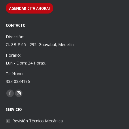
AGENDAR CITA AHORA!
CONTACTO
Dirección:
Cl. 8B # 65 - 295. Guayabal, Medellín.
Horario:
Lun - Dom: 24 Horas.
Teléfono:
333 0334196
Find us on:
Facebook
Instagram
page
page
SERVICIO
opens
opens
in
in
Revisión Técnico Mecánica
new
new