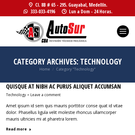
Cl. 8B # 65 - 295. Guayabal, Medellín.
333-033-4196
Lun a Dom - 24 Horas.
CATEGORY ARCHIVES:
TECHNOLOGY
You are here:
Home
Category "Technology"
QUISQUE AT NIBH AC PURUS ALIQUET ACCUMSAN
Technology
Leave a comment
Amet ipsum id sem quis mauris porttitor conse quat id vitae
dolor. Phasellus ligula velit molestie rhoncus ullamcorper
mauris ultricies mi at pharetra lorem.
Read more